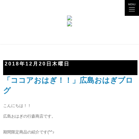
tog
MENU
nav
2018年12月20日木曜日
「ココアおはぎ！！」広島おはぎブロ
グ
こんにちは！！
広島おはぎの行森商店です。
期間限定商品の紹介です(^^♪