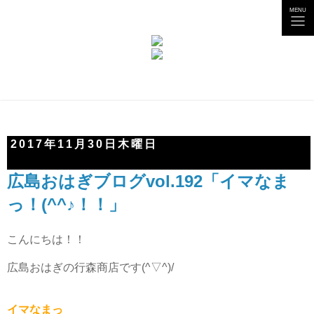
tog
MENU
nav
2017年11月30日木曜日
広島おはぎブログvol.192「イマなま
っ！(^^♪！！」
こんにちは！！
広島おはぎの行森商店です(^▽^)/
イマなまっ