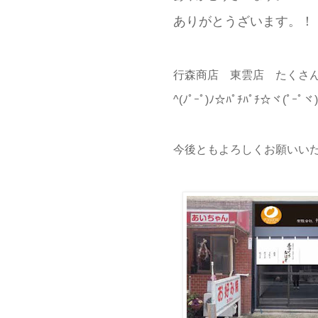
ありがとうざいます。！
行森商店 東雲店 たくさ
^(ﾉﾟｰﾟ)ﾉ☆ﾊﾟﾁﾊﾟﾁ☆ヾ(ﾟｰﾟヾ)
今後ともよろしくお願いい