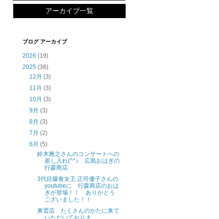
アーカイブ一覧
ブログ アーカイブ
2026
(19)
2025
(38)
12月
(3)
11月
(3)
10月
(3)
9月
(3)
8月
(3)
7月
(2)
6月
(5)
鈴木雅之さんのコンサートへの
差し入れ(^^♪ 広島おはぎの
行森商店
3代目爆食女王 正司優子さんの
youtubeに 行森商店のおは
ぎが登場！！ ありがとう
ございました！！
東雲店 たくさんのかたに来て
いただいておりま