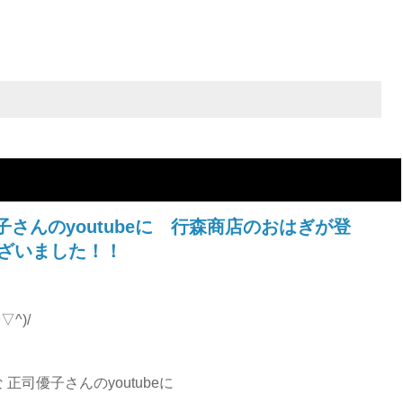
子さんのyoutubeに 行森商店のおはぎが登
ざいました！！
^)/
正司優子さんのyoutubeに