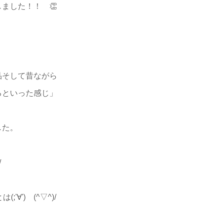
ました！！ 👏
」
品そして昔ながら
るといった感じ」
した。
/
'∀') (^▽^)/