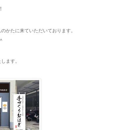
！
んのかたに来ていただいております。
^
たします。