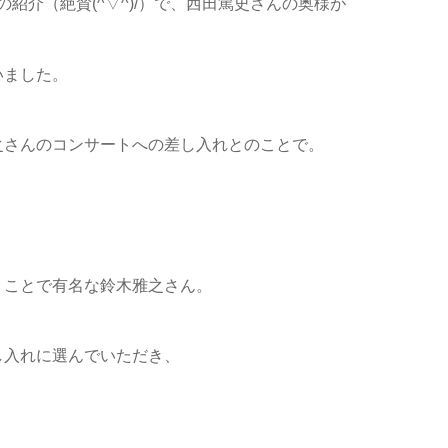
紹介（絶賛(^▽^)/）で、西田篤史さんの奥様が
いました。
之さんのコンサートへの差し入れとのことで。
うことで有名な鈴木雅之さん。
し入れに選んでいただき、