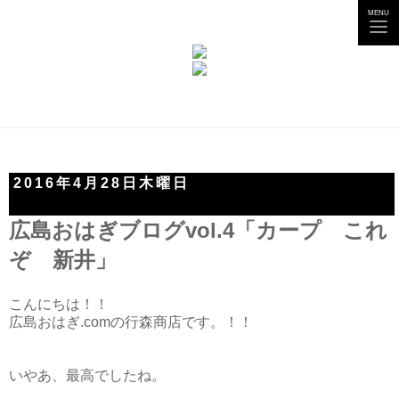
tog
MENU
nav
2016年4月28日木曜日
広島おはぎブログvol.4「カープ これ
ぞ 新井」
こんにちは！！
広島おはぎ.comの行森商店です。！！
いやあ、最高でしたね。