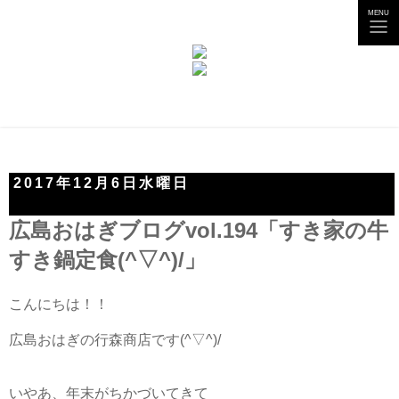
tog
MENU
nav
2017年12月6日水曜日
広島おはぎブログvol.194「すき家の牛
すき鍋定食(^▽^)/」
こんにちは！！
広島おはぎの行森商店です(^▽^)/
いやあ、年末がちかづいてきて