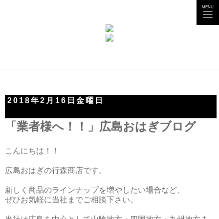
tog
MENU
nav
2018年2月16日金曜日
「業者様へ！！」広島おはぎブログ
こんにちは！！
広島おはぎの行森商店です。
新しく商品のラインナップを増やしたい場合など、
ぜひお気軽に当社までご相談下さい。