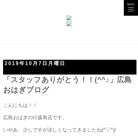
tog
MENU
nav
2019年10月7日月曜日
「スタッフありがとう！！(^^♪」広島
おはぎブログ
こんにちは！！
広島おはぎの行森商店です。
いやあ、少しですが涼しくなってきましたね(^▽^)/