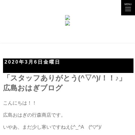
tog
MENU
nav
2020年3月6日金曜日
「スタッフありがとう(^▽^)/！！♪」
広島おはぎブログ
こんにちは！！
広島おはぎの行森商店です。
いやあ、まだ少し寒いですねえ(;^_^A (^▽^)/