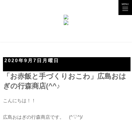
tog
MENU
nav
2020年9月7日月曜日
「お赤飯と手づくりおこわ」広島おは
ぎの行森商店(^^♪
こんにちは！！
広島おはぎの行森商店です。 (^▽^)/