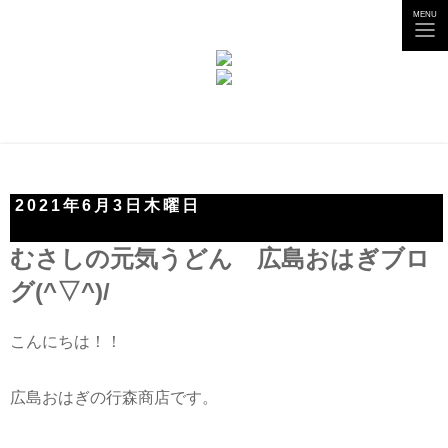
tog
MENU
nav
2021年6月3日木曜日
むさしの元気うどん 広島おはぎブロ
グ(^▽^)/
こんにちは！！
広島おはぎの行森商店です。