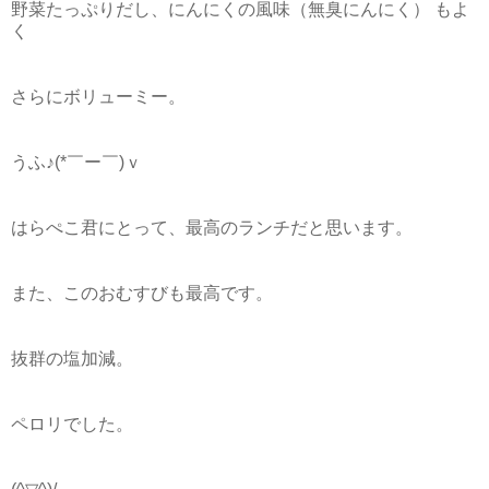
野菜たっぷりだし、にんにくの風味（無臭にんにく） もよ
く
さらにボリューミー。
うふ♪(*￣ー￣)ｖ
はらぺこ君にとって、最高のランチだと思います。
また、このおむすびも最高です。
抜群の塩加減。
ペロリでした。