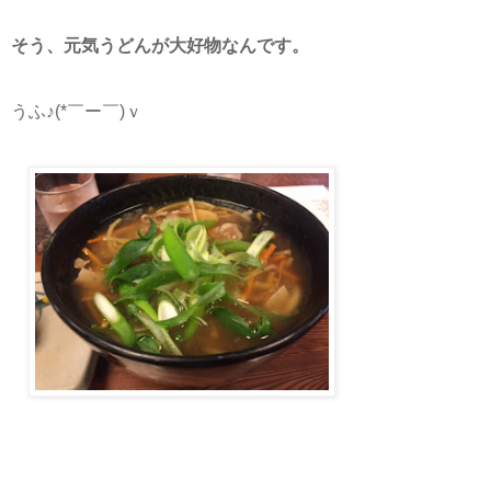
そう、元気うどんが大好物なんです。
うふ♪(*￣ー￣)ｖ