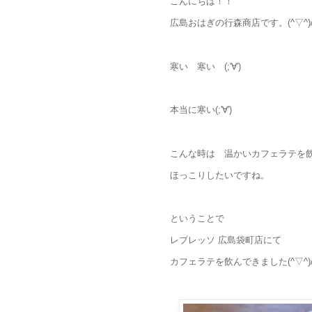
こんにちは！！
広島おはぎの行森商店です。(^▽^)
寒い 寒い (;'∀')
本当に寒い(;'∀')
こんな時は 温かいカフェラテを
ほっこりしたいですね。
ということで
レブレッソ 広島袋町店にて
カフェラテを飲んできました(^▽^)