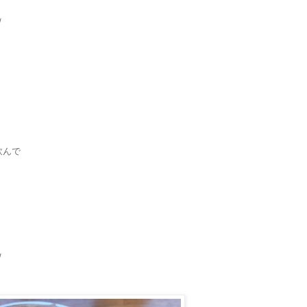
/
飲んで
/