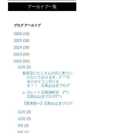
アーカイブ一覧
ブログ アーカイブ
2026
(19)
2025
(38)
2024
(39)
2023
(34)
2022
(34)
12月
(3)
観音店にたくさんの方に来てい
ただいております。(^▽^)/
ありがとうございま
す！！ 広島おはぎブログ
レブレッソ 広島袋町店 (^^♪
広島おはぎブログ(^^♪
【業者様へ】広島おはぎブログ
11月
(3)
10月
(3)
9月
(3)
8月
(2)