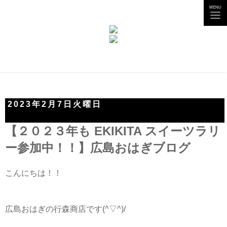
tog
MENU
nav
2023年2月7日火曜日
【２０２３年も EKIKITA スイーツラリ
ー参加中！！】広島おはぎブログ
こんにちは！！
広島おはぎの行森商店です(^▽^)/