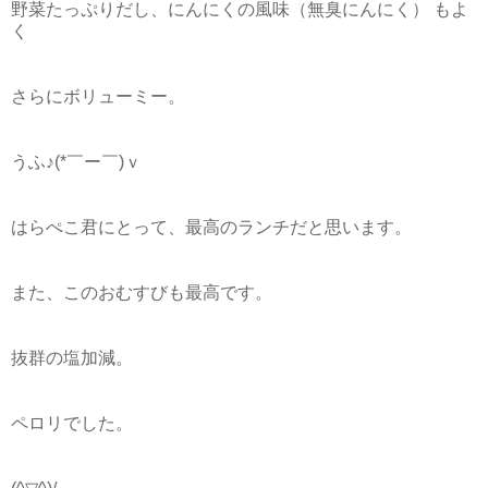
野菜たっぷりだし、にんにくの風味（無臭にんにく） もよ
く
さらにボリューミー。
うふ♪(*￣ー￣)ｖ
はらぺこ君にとって、最高のランチだと思います。
また、このおむすびも最高です。
抜群の塩加減。
ペロリでした。