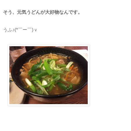
そう、元気うどんが大好物なんです。
うふ♪(*￣ー￣)ｖ