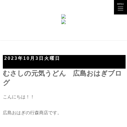
tog
MENU
nav
2023年10月3日火曜日
むさしの元気うどん 広島おはぎブロ
グ
こんにちは！！
広島おはぎの行森商店です。