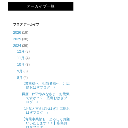
アーカイブ一覧
ブログ アーカイブ
2026
(19)
2025
(38)
2024
(39)
12月
(3)
11月
(4)
10月
(3)
9月
(3)
8月
(4)
【業者様へ 担当者様へ 】広
島おはぎブログ ♪
再度 (^▽^)/みなさま お元気
ですが？？ 広島おはぎブ
ログ ♪
【お盆と言えばおはぎ】広島お
はぎブログ ♪
【青果事業部も よろしくお願
いいたします！！】広島お
はぎブログ