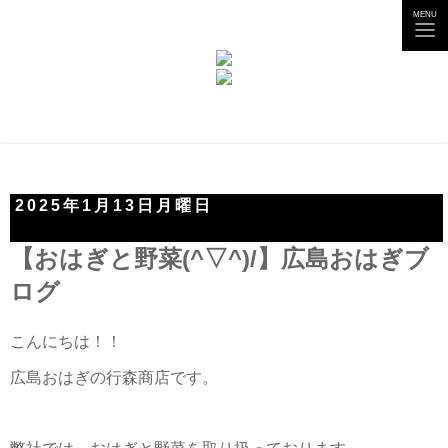
tog
MENU
nav
2025年1月13日月曜日
【おはぎと野菜(^▽^)/】広島おはぎブ
ログ
こんにちは！！
広島おはぎの行森商店です。