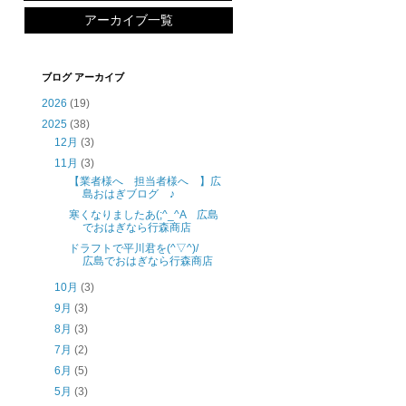
アーカイブ一覧
ブログ アーカイブ
2026
(19)
2025
(38)
12月
(3)
11月
(3)
【業者様へ 担当者様へ 】広
島おはぎブログ ♪
寒くなりましたあ(;^_^A 広島
でおはぎなら行森商店
ドラフトで平川君を(^▽^)/
広島でおはぎなら行森商店
10月
(3)
9月
(3)
8月
(3)
7月
(2)
6月
(5)
5月
(3)