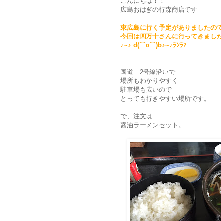
こんにちは！！
広島おはぎの行森商店です
東広島に行く予定がありましたの
今回は四万十さんに行ってきまし
♪~♪ d(⌒o⌒)b♪~♪ﾗﾝﾗﾝ
国道 2号線沿いで
場所もわかりやすく
駐車場も広いので
とっても行きやすい場所です。
で、注文は
醤油ラーメンセット。