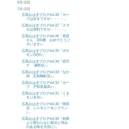
8月
(10)
7月
(10)
広島おはぎブログvol.38「カー
プは好きですが・・・・」
広島おはぎブログvol.37「スマ
ホは便利ですが・・・・」
広島おはぎブログvol.36「黒田
さん 200勝 おめでとうご
ざいます♪」
広島おはぎブログvol.35「ポケ
モンGO!!!♪」
広島おはぎブログvol.34「四万
十 瀬野店♪」
広島おはぎブログvol.33「なか
卯 広島幟町店♪」
広島おはぎブログvol.32「カー
プ 戸田君最高♪」
広島おはぎブログvol.31「くま
モン弁当♪」
広島おはぎブログvol.30「喫茶
店 シャモニーモンブラン
♪」
広島おはぎブログvol.30「創業
より変わらない製法と深み
のある味を大切に♪」