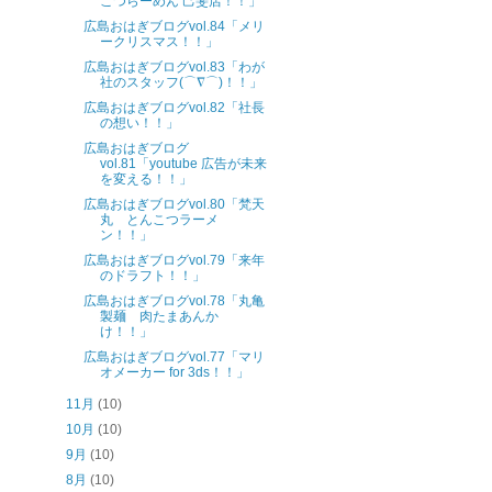
こつらーめん 己斐店！！」
広島おはぎブログvol.84「メリ
ークリスマス！！」
広島おはぎブログvol.83「わが
社のスタッフ(⌒∇⌒)！！」
広島おはぎブログvol.82「社長
の想い！！」
広島おはぎブログ
vol.81「youtube 広告が未来
を変える！！」
広島おはぎブログvol.80「梵天
丸 とんこつラーメ
ン！！」
広島おはぎブログvol.79「来年
のドラフト！！」
広島おはぎブログvol.78「丸亀
製麺 肉たまあんか
け！！」
広島おはぎブログvol.77「マリ
オメーカー for 3ds！！」
11月
(10)
10月
(10)
9月
(10)
8月
(10)