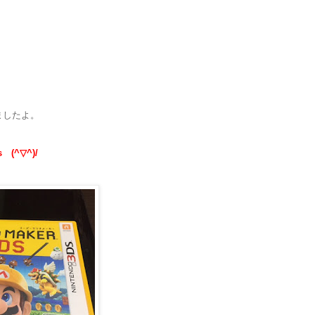
ましたよ。
(^▽^)/