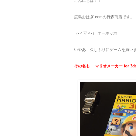
こんにちは！！
広島おはぎ.comの行森商店です。
（‐＾▽＾‐） オーホッホ
いやあ、久しぶりにゲームを買い
その名も マリオメーカー for 3ds 