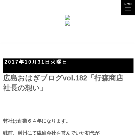
tog
MENU
nav
2017年10月31日火曜日
広島おはぎブログvol.182「行森商店
社長の想い」
弊社は創業６４年になります。
戦前、満州にて繊維会社を営んでいた初代が