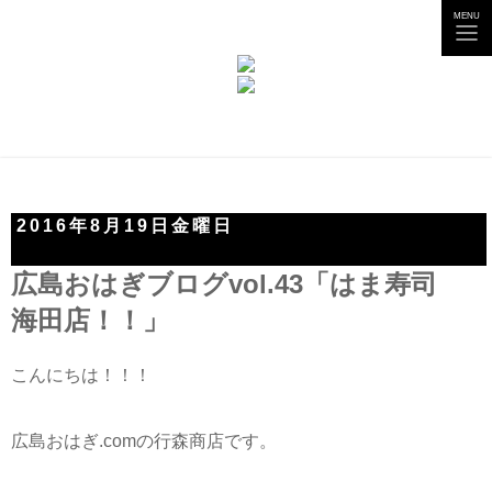
tog
MENU
nav
2016年8月19日金曜日
広島おはぎブログvol.43「はま寿司
海田店！！」
こんにちは！！！
広島おはぎ.comの行森商店です。