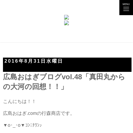
tog
MENU
nav
2016年8月31日水曜日
広島おはぎブログvol.48「真田丸から
の大河の回想！！」
こんにちは！！
広島おはぎ.comの行森商店です。
▼o･_･o▼ｺﾝﾆﾁﾜﾝ♪